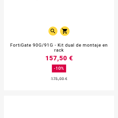


FortiGate 90G/91G - Kit dual de montaje en
rack
157,50 €
-10%
175,00 €