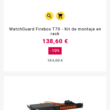


WatchGuard Firebox T70 - Kit de montaje en
rack
138,60 €
-10%
154,00 €