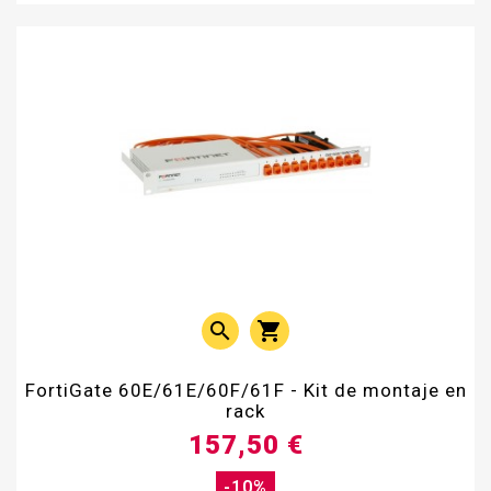


FortiGate 60E/61E/60F/61F - Kit de montaje en
rack
157,50 €
-10%