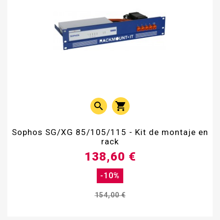


Sophos SG/XG 85/105/115 - Kit de montaje en
rack
138,60 €
-10%
154,00 €