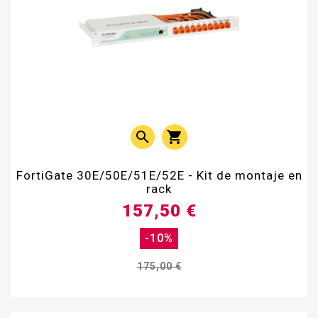


FortiGate 30E/50E/51E/52E - Kit de montaje en
rack
157,50 €
-10%
175,00 €