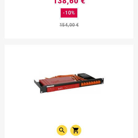
138,60 €
-10%
154,00 €

