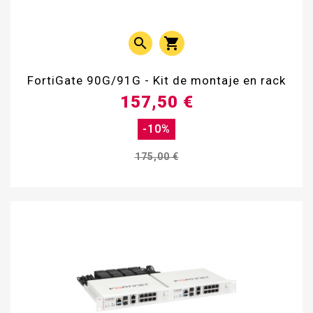


FortiGate 90G/91G - Kit de montaje en rack
157,50 €
-10%
175,00 €