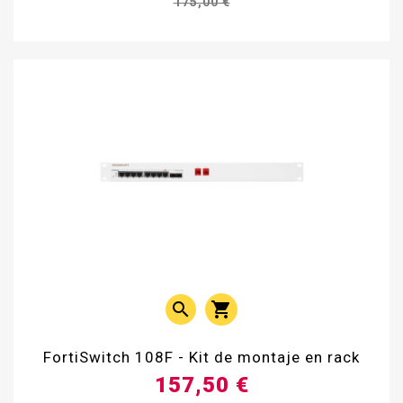
175,00 €


FortiSwitch 108F - Kit de montaje en rack
157,50 €