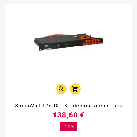


SonicWall TZ600 - Kit de montaje en rack
138,60 €
-10%