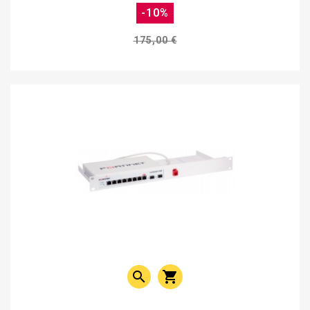
-10%
175,00 €

