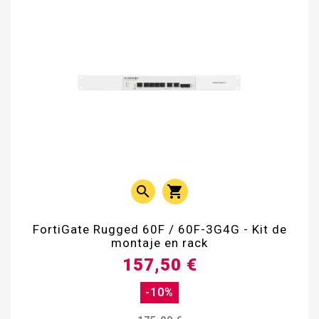


FortiGate Rugged 60F / 60F-3G4G - Kit de
montaje en rack
157,50 €
-10%