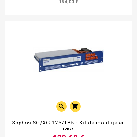
154,00 €


Sophos SG/XG 125/135 - Kit de montaje en
rack