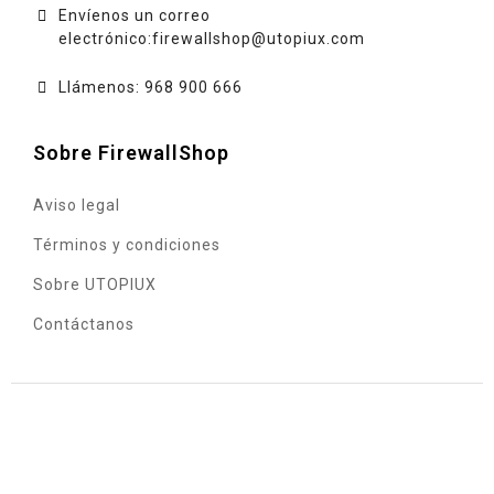
Envíenos un correo
electrónico:
firewallshop@utopiux.com
Llámenos: 968 900 666
Sobre FirewallShop
Aviso legal
Términos y condiciones
Sobre UTOPIUX
Contáctanos
© 2020 - UTOPIUX INGENIERÍA INFORMÁTICA, S.L. - C.I.F.
B73490872 - Sociedad inscrita en el Registro Mercantil
de Murcia, tomo 244, libro 0, folio 99, hoja MU61454