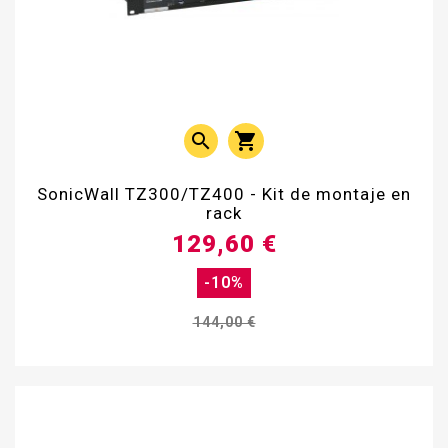


SonicWall TZ300/TZ400 - Kit de montaje en
rack
129,60 €
-10%
144,00 €