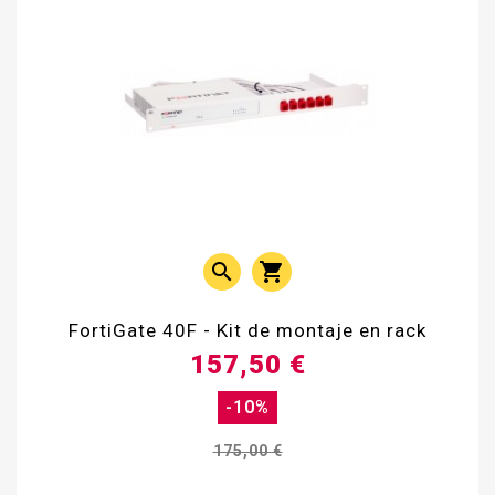


FortiGate 40F - Kit de montaje en rack
157,50 €
-10%
175,00 €