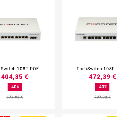


tiSwitch 108F-POE
FortiSwitch 108F
404,35 €
472,39 €
-40%
-40%
673,92 €
787,32 €