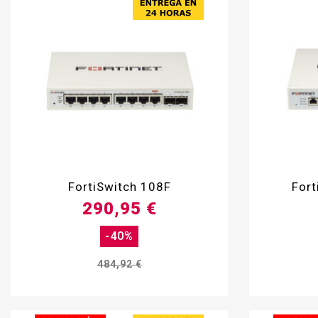

FortiSwitch 108F
For
290,95 €
-40%
484,92 €