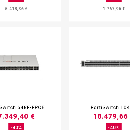
5.418,36 €
1.767,96 €


iSwitch 648F-FPOE
FortiSwitch 10
7.349,40 €
18.479,66
-40%
-40%