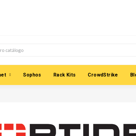
net
Sophos
Rack Kits
CrowdStrike
Bl