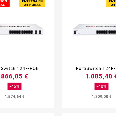


tiSwitch 124F-POE
FortiSwitch 124F
866,05 €
1.085,40 
-45%
-40%
1.574,64 €
1.809,00 €