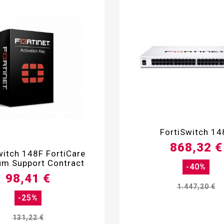

FortiSwitch 14

868,32 €
witch 148F FortiCare
m Support Contract
-40%
98,41 €
1.447,20 €
-25%
131,22 €