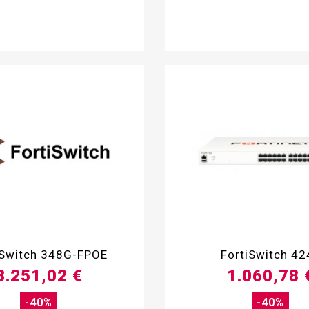


iSwitch 348G-FPOE
FortiSwitch 42
3.251,02 €
1.060,78 
-40%
-40%