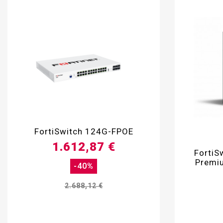

FortiSwitch 124G-FPOE
1.612,87 €
FortiS
Premiu
-40%
2.688,12 €