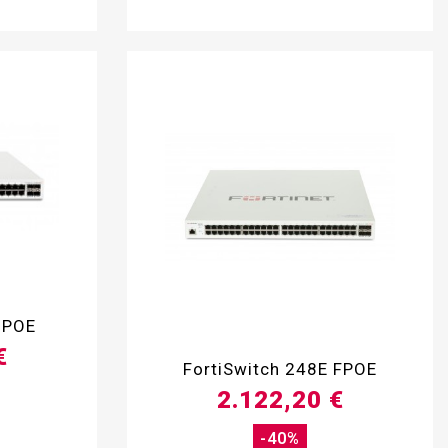
 POE

€
FortiSwitch 248E FPOE
2.122,20 €
-40%