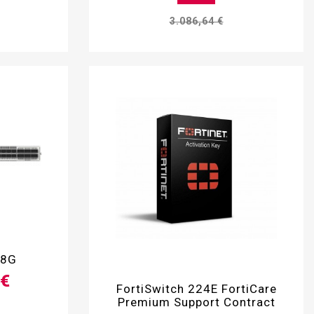
3.086,64 €
48G

 €
FortiSwitch 224E FortiCare
Premium Support Contract