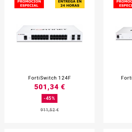

FortiSwitch 124F
For
501,34 €
-45%
911,52 €