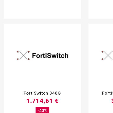

FortiSwitch 348G
Fort
1.714,61 €
-40%