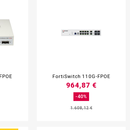

-FPOE
FortiSwitch 110G-FPOE
964,87 €
-40%
1.608,12 €