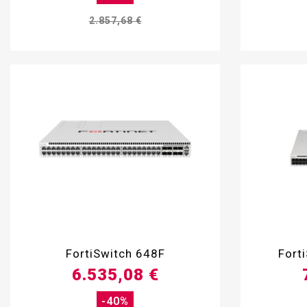
2.857,68 €

FortiSwitch 648F
Fort
6.535,08 €
-40%