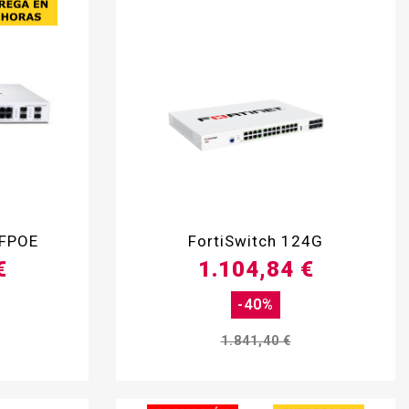

-FPOE
FortiSwitch 124G
€
1.104,84 €
-40%
1.841,40 €