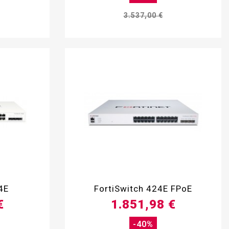
3.537,00 €

4E
FortiSwitch 424E FPoE
€
1.851,98 €
-40%