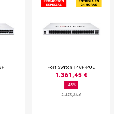

8F
FortiSwitch 148F-POE
1.361,45 €
-45%
2.475,36 €