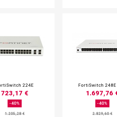


ortiSwitch 224E
FortiSwitch 248E
723,17 €
1.697,76 
-40%
-40%
1.205,28 €
2.829,60 €