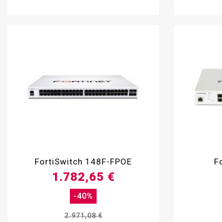

FortiSwitch 148F-FPOE
F
1.782,65 €
-40%
2.971,08 €