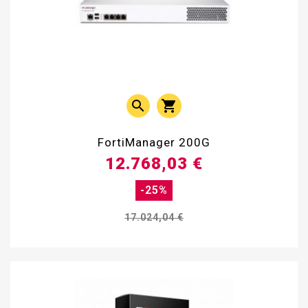


FortiManager 200G
12.768,03 €
-25%
17.024,04 €