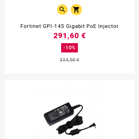


Fortinet GPI-145 Gigabit PoE Injector
291,60 €
-10%
324,00 €