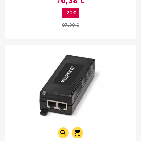
70,38 €
-20%
87,98 €

