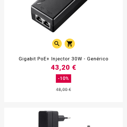


Gigabit PoE+ Injector 30W - Genérico
43,20 €
-10%
48,00 €