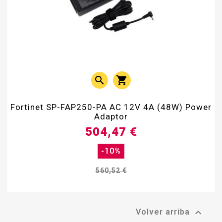


Fortinet SP-FAP250-PA AC 12V 4A (48W) Power
Adaptor
504,47 €
-10%
560,52 €

Volver arriba