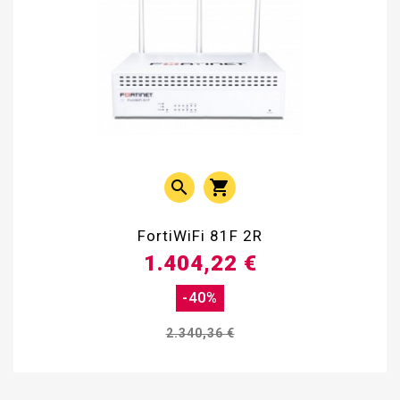


FortiWiFi 81F 2R
1.404,22 €
-40%
2.340,36 €