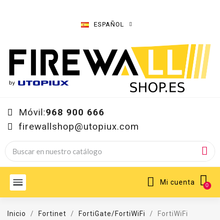
ESPAÑOL
Móvil:
968 900 666
firewallshop@utopiux.com
Mi cuenta
Inicio
Fortinet
FortiGate/FortiWiFi
FortiWiFi