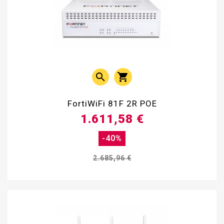


FortiWiFi 81F 2R POE
1.611,58 €
-40%
2.685,96 €