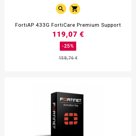


FortiAP 433G FortiCare Premium Support
119,07 €
-25%
158,76 €