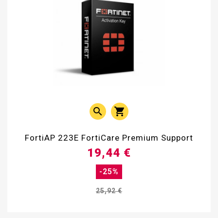


FortiAP 223E FortiCare Premium Support
19,44 €
-25%
25,92 €