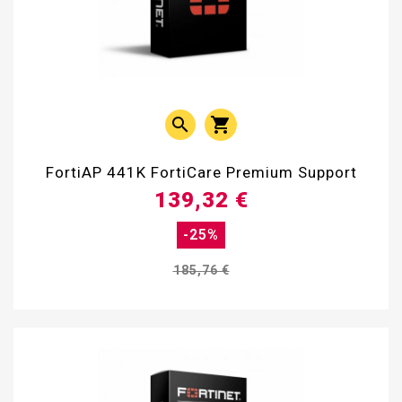


FortiAP 441K FortiCare Premium Support
139,32 €
-25%
185,76 €