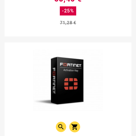
-25%
71,28 €

