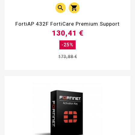


FortiAP 432F FortiCare Premium Support
130,41 €
-25%
173,88 €