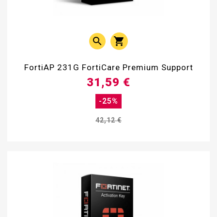


FortiAP 231G FortiCare Premium Support
31,59 €
-25%
42,12 €