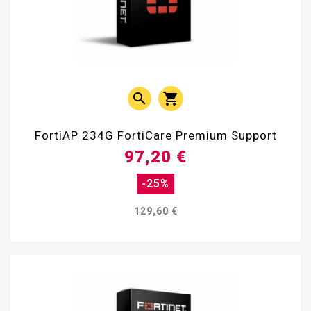


FortiAP 234G FortiCare Premium Support
97,20 €
-25%
129,60 €