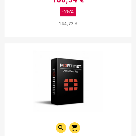
108,54 €
-25%
144,72 €

