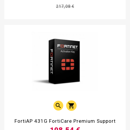
217,08 €


FortiAP 431G FortiCare Premium Support