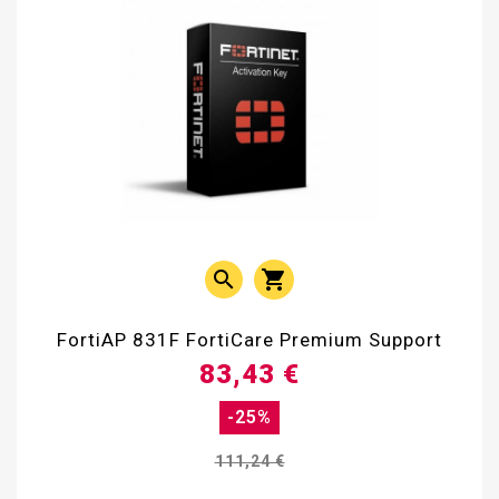


FortiAP 831F FortiCare Premium Support
83,43 €
-25%
111,24 €