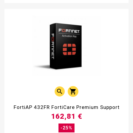


FortiAP 432FR FortiCare Premium Support
162,81 €
-25%