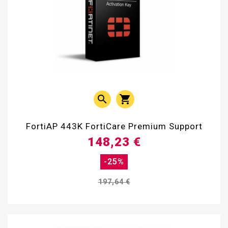


FortiAP 443K FortiCare Premium Support
148,23 €
-25%
197,64 €