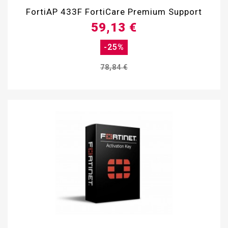
FortiAP 433F FortiCare Premium Support
59,13 €
-25%
78,84 €