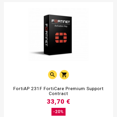


FortiAP 231F FortiCare Premium Support
Contract
33,70 €
-20%