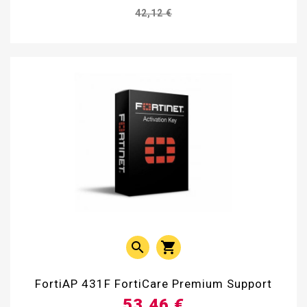
42,12 €


FortiAP 431F FortiCare Premium Support
53,46 €