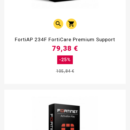


FortiAP 234F FortiCare Premium Support
79,38 €
-25%
105,84 €