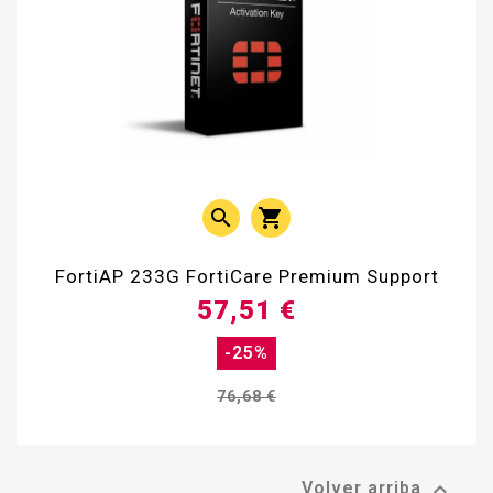


FortiAP 233G FortiCare Premium Support
57,51 €
-25%
76,68 €

Volver arriba