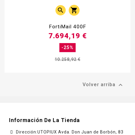


FortiMail 400F
7.694,19 €
-25%
10.258,92 €

Volver arriba
Información De La Tienda
Dirección:UTOPIUX Avda. Don Juan de Borbón, 83