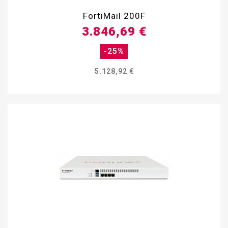
FortiMail 200F
3.846,69 €
-25%
5.128,92 €