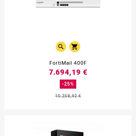


FortiMail 400F
7.694,19 €
-25%
10.258,92 €