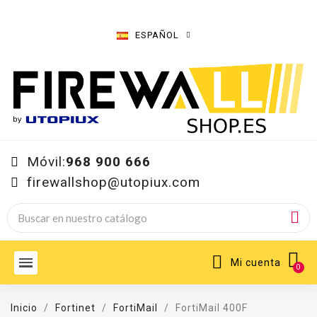
ESPAÑOL
Móvil:
968 900 666
firewallshop@utopiux.com
Mi cuenta
Inicio
Fortinet
FortiMail
FortiMail 400F