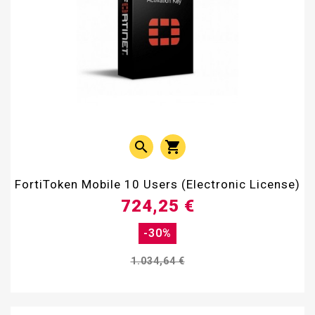


FortiToken Mobile 10 Users (Electronic License)
724,25 €
-30%
1.034,64 €