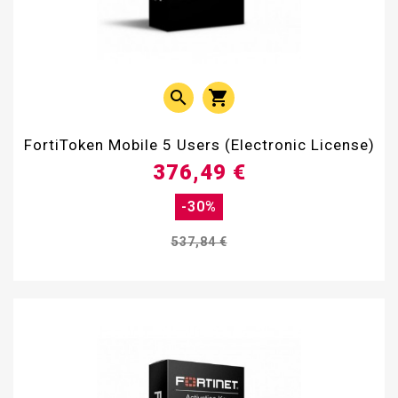


FortiToken Mobile 5 Users (Electronic License)
376,49 €
-30%
537,84 €