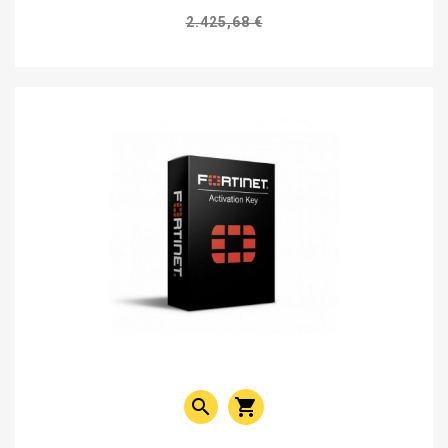
2.425,68 €

