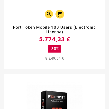


FortiToken Mobile 100 Users (Electronic
License)
5.774,33 €
-30%
8.249,04 €