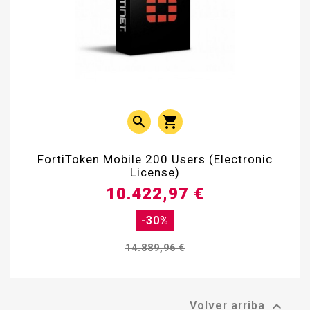


FortiToken Mobile 200 Users (Electronic
License)
10.422,97 €
-30%
14.889,96 €

Volver arriba