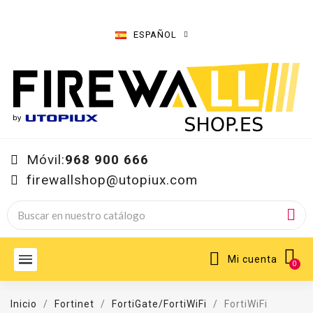
ESPAÑOL
Móvil:
968 900 666
firewallshop@utopiux.com
Mi cuenta
Inicio
Fortinet
FortiGate/FortiWiFi
FortiWiFi