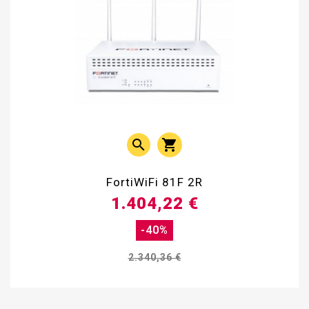


FortiWiFi 81F 2R
1.404,22 €
-40%
2.340,36 €