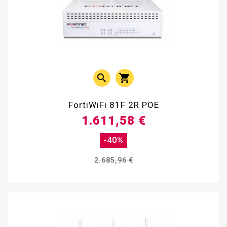


FortiWiFi 81F 2R POE
1.611,58 €
-40%
2.685,96 €