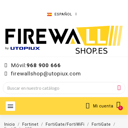
ESPAÑOL
Móvil:
968 900 666
firewallshop@utopiux.com
Mi cuenta
Inicio
Fortinet
FortiGate/FortiWiFi
FortiGate