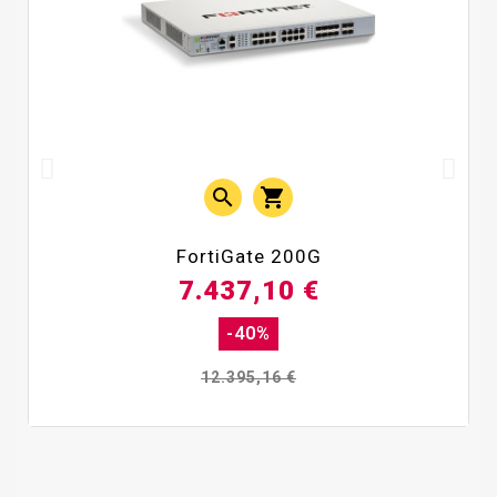


FortiGate 200G
7.437,10 €
-40%
12.395,16 €