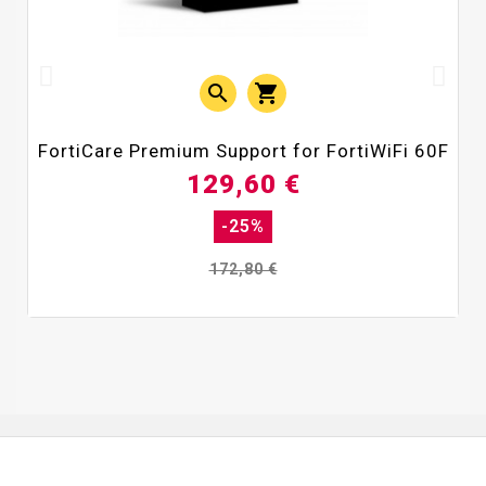


FortiCare Premium Support for FortiWiFi 60F
129,60 €
-25%
172,80 €