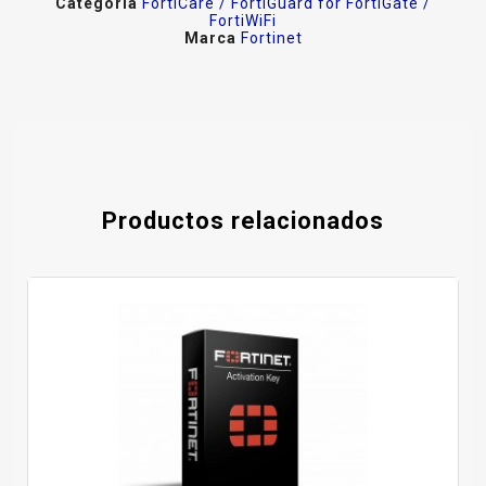
Categoría
FortiCare / FortiGuard for FortiGate /
FortiWiFi
Marca
Fortinet
Productos relacionados