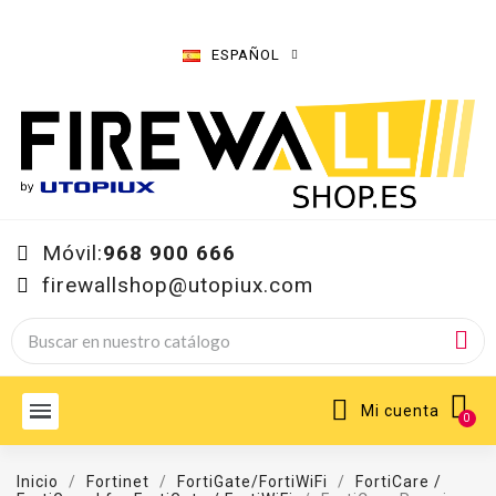
ESPAÑOL
Móvil:
968 900 666
firewallshop@utopiux.com
Mi cuenta
Inicio
Fortinet
FortiGate/FortiWiFi
FortiCare /