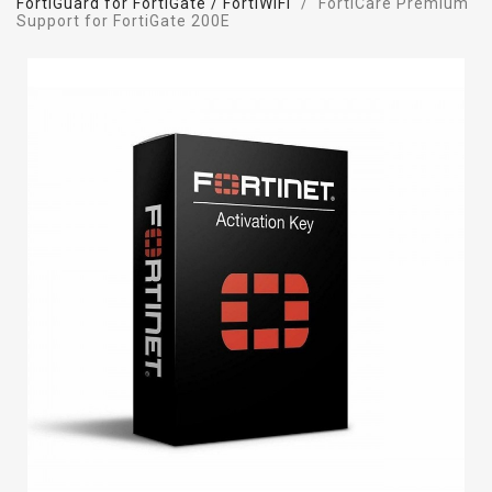
FortiGuard for FortiGate / FortiWiFi
FortiCare Premium
Support for FortiGate 200E