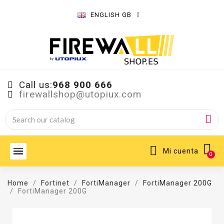
ENGLISH GB
Call us:
968 900 666
firewallshop@utopiux.com
Mi cuenta
Home
Fortinet
FortiManager
FortiManager 200G
FortiManager 200G