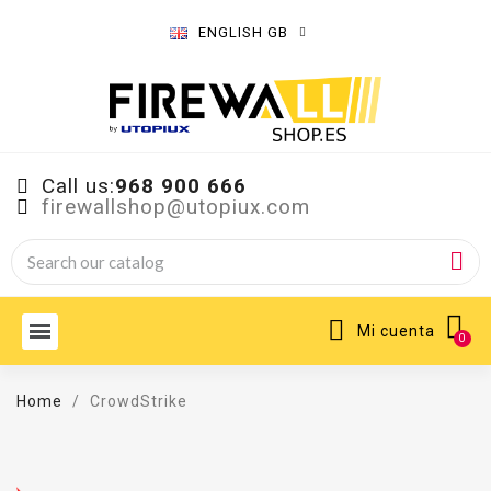
ENGLISH GB
Call us:
968 900 666
firewallshop@utopiux.com
Mi cuenta
Home
CrowdStrike