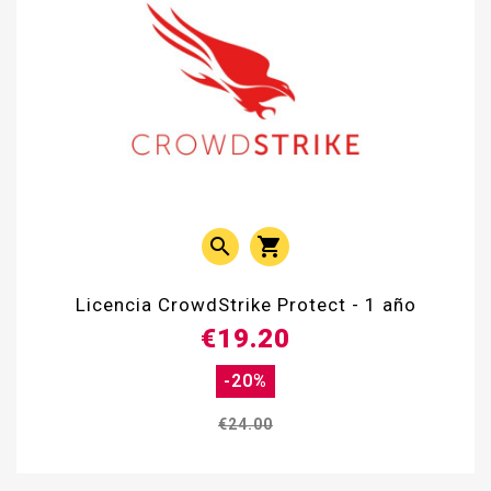


Licencia CrowdStrike Protect - 1 año
€19.20
-20%
€24.00