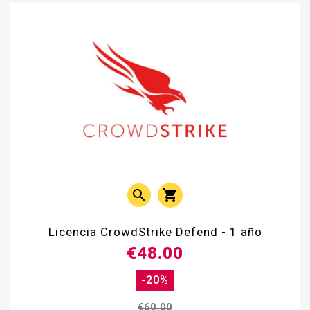


Licencia CrowdStrike Defend - 1 año
€48.00
-20%
€60.00