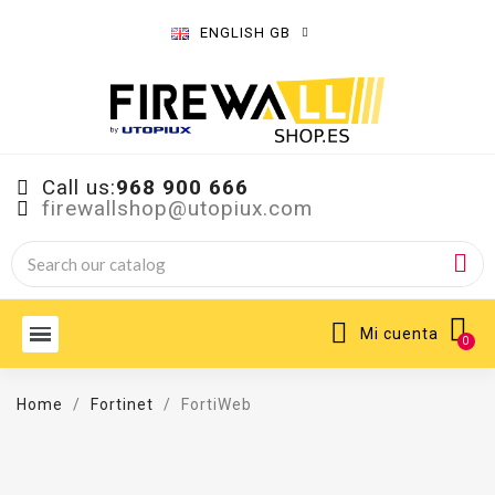
ENGLISH GB
Call us:
968 900 666
firewallshop@utopiux.com
Mi cuenta
Home
Fortinet
FortiWeb