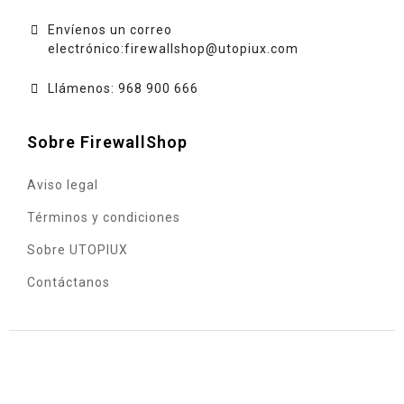
Envíenos un correo
electrónico:
firewallshop@utopiux.com
Llámenos: 968 900 666
Sobre FirewallShop
Aviso legal
Términos y condiciones
Sobre UTOPIUX
Contáctanos
© 2020 - UTOPIUX INGENIERÍA INFORMÁTICA, S.L. - C.I.F.
B73490872 - Sociedad inscrita en el Registro Mercantil